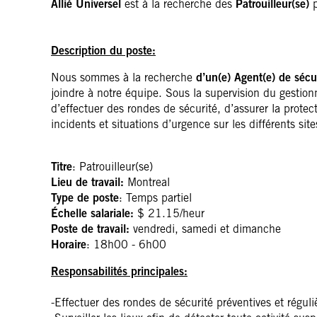
sécurité
Allié Universel
est à la recherche des
Patrouilleur(se)
p
–
Description du poste:
Patrouille
Nous sommes à la recherche
d’un(e) Agent(e) de sécur
joindre à notre équipe. Sous la supervision du gestionn
d’effectuer des rondes de sécurité, d’assurer la prote
incidents et situations d’urgence sur les différents sit
Titre
: Patrouilleur(se)
Lieu de travail:
Montreal
Type de poste
: Temps partiel
Échelle salariale:
$ 21.15/heur
Poste de travail:
vendredi, samedi et dimanche
Horaire
:
18h00 - 6h00
Responsabilités principales:
-Effectuer des rondes de sécurité préventives et réguliè