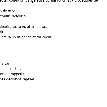
uspecte, condition dangereuse ou infraction aux procédures de
s de service.
ouille détaillés.
clients, visiteurs et employés.
ire.
rité de l’entreprise et du client.
faisant.
t les fins de semaine.
on de rapports.
des décisions rapides.